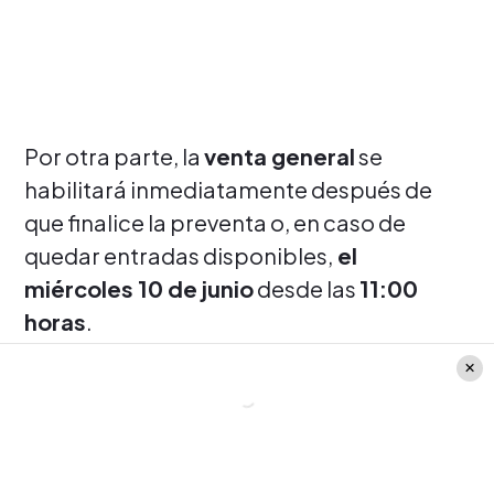
Por otra parte, la
venta general
se
habilitará inmediatamente después de
que finalice la preventa o, en caso de
quedar entradas disponibles,
el
miércoles 10 de junio
desde las
11:00
horas
.
El show se realizará en
Espacio Riesco,
lugar donde el público podrá ingresar
bajo la icónica
Gran Carpa
del
Cirque du
Soleil
, estructura de
51 metros de