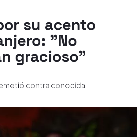
por su acento
anjero: "No
an gracioso"
arremetió contra conocida