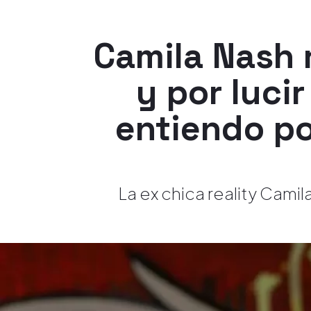
Camila Nash 
y por luci
entiendo po
La ex chica reality Cami