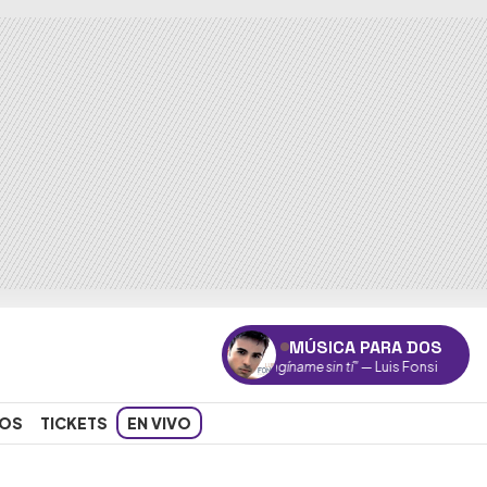
MÚSICA PARA DOS
"Imagíname sin tí"
— Luis Fonsi
OS
TICKETS
EN VIVO