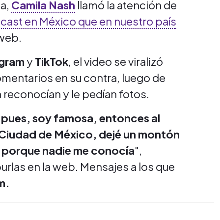
na,
Camila Nash
llamó la atención de
dcast en México que en nuestro país
 web.
agram
y
TikTok
, el video se viralizó
entarios en su contra, luego de
a reconocían y le pedían fotos.
, pues, soy famosa, entonces al
a Ciudad de México, dejé un montón
co porque nadie me conocía
",
rlas en la web. Mensajes a los que
m.