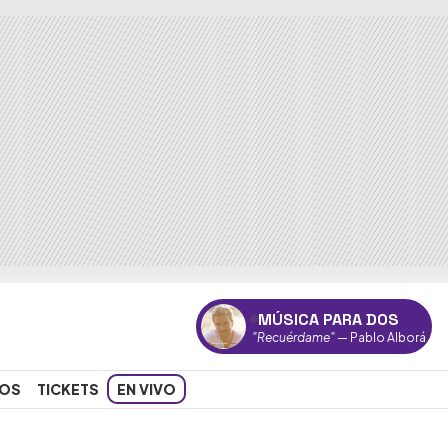
MÚSICA PARA DOS
"Recuérdame"
— Pablo Alborán
OS
TICKETS
EN VIVO