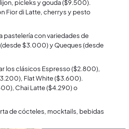
ijon, picleks y gouda ($9.500).
 Fior di Latte, cherrys y pesto
a pastelería con variedades de
s (desde $3.000) y Queques (desde
r los clásicos Espresso ($2.800),
.200), Flat White ($3.600).
00), Chai Latte ($4.290) o
arta de cócteles, mocktails, bebidas