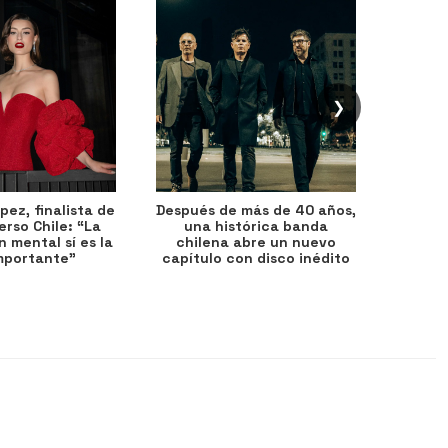
❯
ez, finalista de
Después de más de 40 años,
Ante 
erso Chile: “La
una histórica banda
petr
 mental sí es la
chilena abre un nuevo
precio
mportante”
capítulo con disco inédito