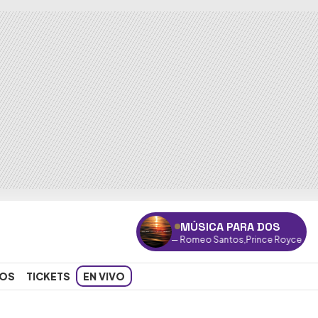
MÚSICA PARA DOS
"Dardos"
— Romeo Santos,Prince Royce
OS
TICKETS
EN VIVO