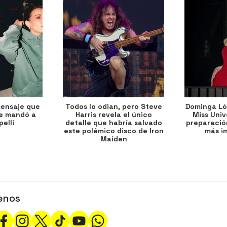
mensaje que
Todos lo odian, pero Steve
Dominga Lóp
le mandó a
Harris revela el único
Miss Univ
elli
detalle que habría salvado
preparación
este polémico disco de Iron
más i
Maiden
enos