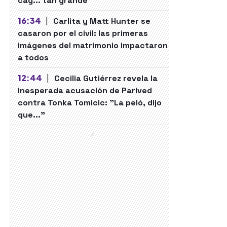
cag... tan grande"
16:34
|
Carlita y Matt Hunter se
casaron por el civil: las primeras
imágenes del matrimonio impactaron
a todos
12:44
|
Cecilia Gutiérrez revela la
inesperada acusación de Parived
contra Tonka Tomicic: "La peló, dijo
que..."