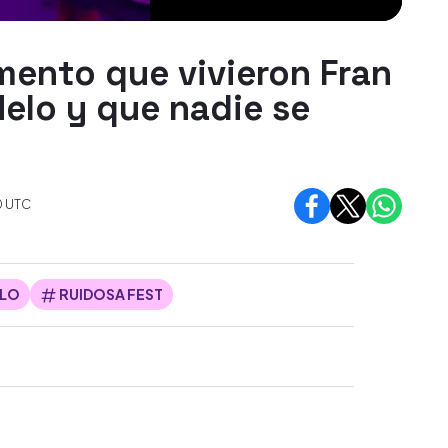
ento que vivieron Fran
Melo y que nadie se
0
UTC
ELO
RUIDOSA FEST