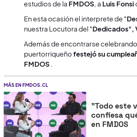
estudios de la
FMDOS
, a
Luis Fonsi
En esta ocasión el interprete de "
De
nuestra Locutora del "
Dedicados", V
Además de encontrarse celebrando s
puertorriqueño
festejó su cumplea
FMDOS
.
MÁS EN FMDOS.CL
"Todo este vi
confiesa qué
en FMDOS