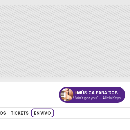
MÚSICA PARA DOS
"If I ain't got you"
— Alicia Keys
OS
TICKETS
EN VIVO