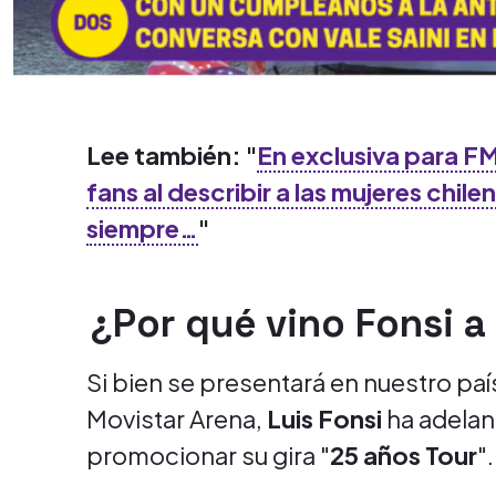
Lee también: "
En exclusiva para F
fans al describir a las mujeres chi
siempre…
"
¿Por qué vino Fonsi a
Si bien se presentará en nuestro pa
Movistar Arena,
Luis Fonsi
ha adelant
promocionar su gira "
25 años Tour
".