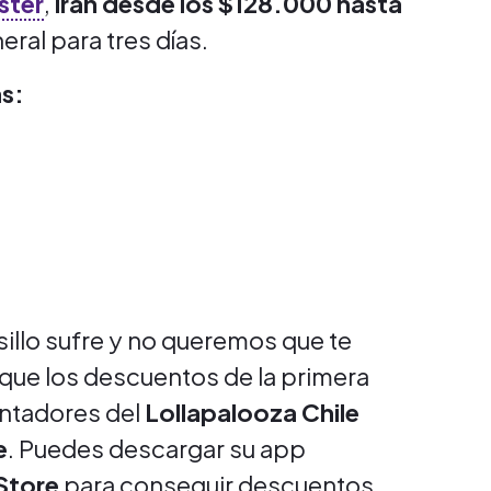
ster
,
irán desde los $128.000 hasta
eral para tres días.
as:
illo sufre y no queremos que te
 que los descuentos de la primera
entadores del
Lollapalooza Chile
e
. Puedes descargar su app
Store
para conseguir descuentos