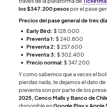
través de la plataforma de
Ticketma
los $347.200 pesos
por el pase gen
Precios del pase general de tres dí
Early Bird:
$ 128.000
Preventa 1:
$ 240.800
Preventa 2:
$ 257.600
Preventa 3:
$ 302.400
Precio normal
: $ 347.200
Y como sabemos que a veces el bols
pierdas nada, te dejamos el dato de
preventa son por parte de los pres
2025, Cenco Malls y Banco de Chil
disponible en
Google Play y Apple 