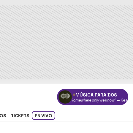
MÚSICA PARA DOS
"Somewhere only we know"
— Keane
OS
TICKETS
EN VIVO