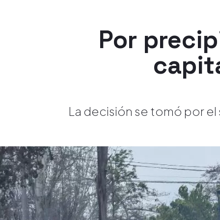
Por preci
capit
La decisión se tomó por el