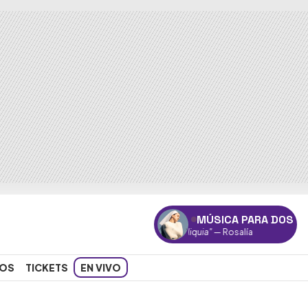
MÚSICA PARA DOS
"Reliquia"
— Rosalía
OS
TICKETS
EN VIVO