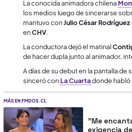
La conocida animadora chilena
Mons
los medios luego de sincerarse sobr
mantuvo con
Julio César Rodríguez
en
CHV
.
La conductora dejó el matinal
Conti
de hacer dupla junto al animador, in
A días de su debut en la pantalla de s
sinceró con
La Cuarta
donde habló 
MÁS EN FMDOS.CL
"Me encantar
exigencia de