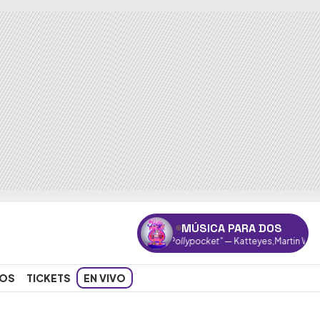
MÚSICA PARA DOS
"Pollypocket"
— Katteyes,Martin White
OS
TICKETS
EN VIVO