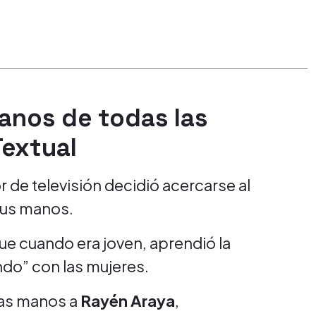
manos de todas las
Textual
 de televisión decidió acercarse al
sus manos.
ue cuando era joven, aprendió la
ndo” con las mujeres.
las manos a
Rayén Araya
,