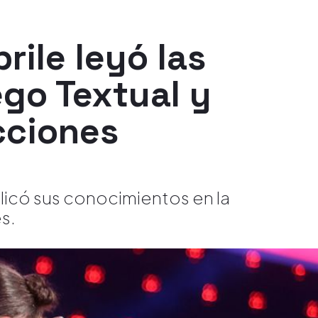
rile leyó las
go Textual y
cciones
plicó sus conocimientos en la
s.