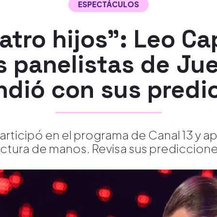
ESPECTÁCULOS
tro hijos": Leo Cap
s panelistas de Jue
ndió con sus predi
articipó en el programa de Canal 13 y a
ectura de manos. Revisa sus prediccione