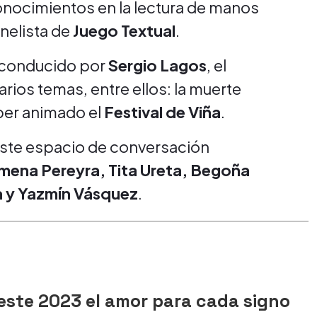
onocimientos en la lectura de manos
nelista de
Juego Textual
.
conducido por
Sergio Lagos
, el
varios temas, entre ellos: la muerte
ber animado el
Festival de Viña
.
este espacio de conversación
mena Pereyra, Tita Ureta, Begoña
a y Yazmín Vásquez
.
este 2023 el amor para cada signo