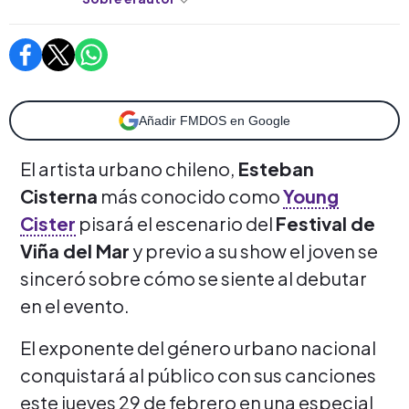
Añadir FMDOS en Google
El artista urbano chileno,
Esteban
Cisterna
más conocido como
Young
Cister
pisará el escenario del
Festival de
Viña del Mar
y previo a su show el joven se
sinceró sobre cómo se siente al debutar
en el evento.
El exponente del género urbano nacional
conquistará al público con sus canciones
este jueves 29 de febrero en una especial