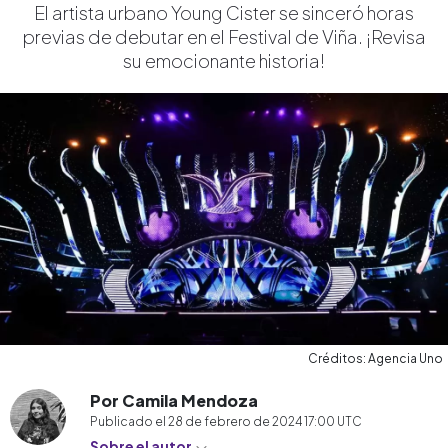
El artista urbano Young Cister se sinceró horas
previas de debutar en el Festival de Viña. ¡Revisa
su emocionante historia!
Créditos: Agencia Uno
Por Camila Mendoza
Publicado el
28 de febrero de 2024 17:00
UTC
Sobre el autor