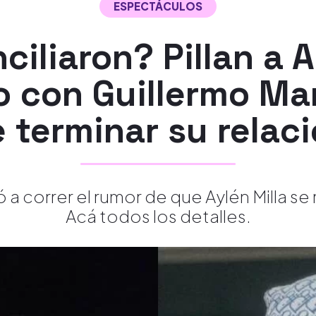
ESPECTÁCULOS
ciliaron? Pillan a A
 con Guillermo Ma
 terminar su relac
 a correr el rumor de que Aylén Milla se
Acá todos los detalles.