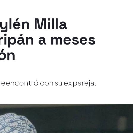
ylén Milla
ripán a meses
ión
 reencontró con su ex pareja.