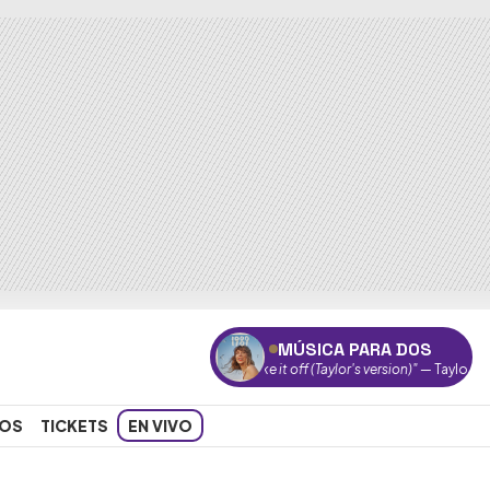
MÚSICA PARA DOS
"Shake it off (Taylor's version)"
— Taylor Swift
OS
TICKETS
EN VIVO