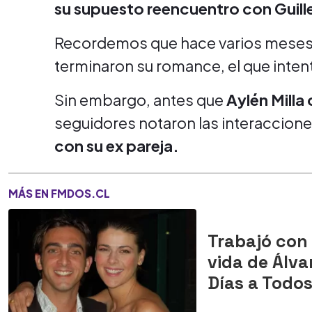
su supuesto reencuentro con Guil
Recordemos que hace varios meses la 
terminaron su romance, el que inte
Sin embargo, antes que
Aylén Milla
seguidores notaron las interaccion
con su ex pareja.
MÁS EN FMDOS.CL
Trabajó con 
vida de Álva
Días a Todo