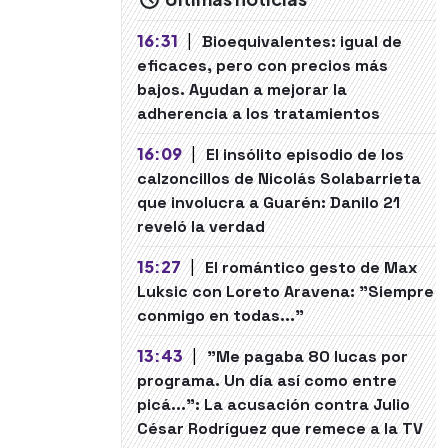
16:31
|
Bioequivalentes: igual de
eficaces, pero con precios más
bajos. Ayudan a mejorar la
adherencia a los tratamientos
16:09
|
El insólito episodio de los
calzoncillos de Nicolás Solabarrieta
que involucra a Guarén: Danilo 21
reveló la verdad
15:27
|
El romántico gesto de Max
Luksic con Loreto Aravena: "Siempre
conmigo en todas..."
13:43
|
"Me pagaba 80 lucas por
programa. Un día así como entre
picá...": La acusación contra Julio
César Rodríguez que remece a la TV