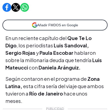
Añadir FMDOS en Google
En un reciente capítulo del
Que Te Lo
Digo
, los periodistas
Luis Sandoval,
Sergio Rojas
y
Paula Escobar
hablaron
sobre la millonaria deuda que tendría
Luis
Mateucci
con
Daniela Aránguiz.
Según contaron en el programa de
Zona
Latina,
esta cifra sería del viaje que ambos
tuvieron a
Río de Janeiro
hace unos
meses.