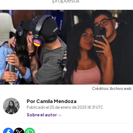
propuesta.
Créditos: Archivo web
Por Camila Mendoza
Publicado el
25 de enero de 2025 18:31
UTC
Sobre el autor