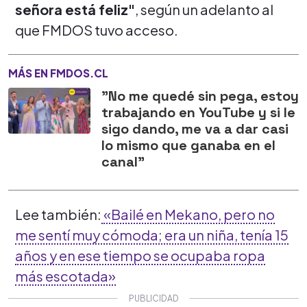
señora está feliz"
, según un adelanto al
que FMDOS tuvo acceso.
MÁS EN FMDOS.CL
"No me quedé sin pega, estoy
trabajando en YouTube y si le
sigo dando, me va a dar casi
lo mismo que ganaba en el
canal"
Lee también:
«Bailé en Mekano, pero no
me sentí muy cómoda; era un niña, tenía 15
años y en ese tiempo se ocupaba ropa
más escotada»