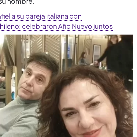
su hombre.
fiel a su pareja italiana con
hileno: celebraron Año Nuevo juntos