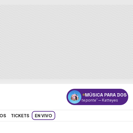
MÚSICA PARA DOS
"Ponte ponte"
— Katteyes
OS
TICKETS
EN VIVO