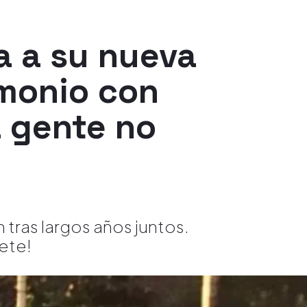
a a su nueva
imonio con
a gente no
n tras largos años juntos.
ete!