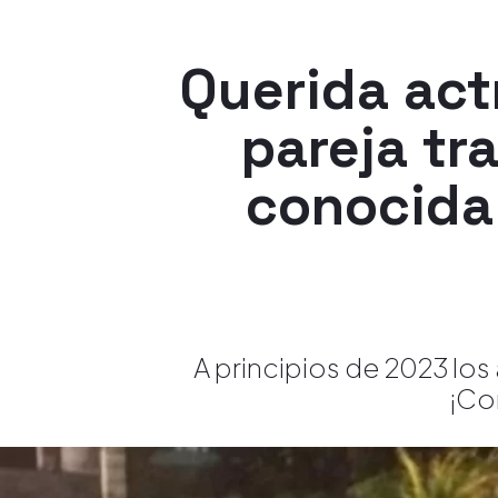
Querida act
pareja tr
conocida 
A principios de 2023 los 
¡Co