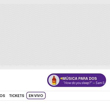
MÚSICA PARA DOS
"How do you sleep?"
— Sam Smith
OS
TICKETS
EN VIVO