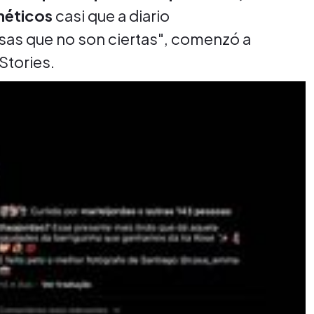
néticos
casi que a diario
as que no son ciertas", comenzó a
 Stories.