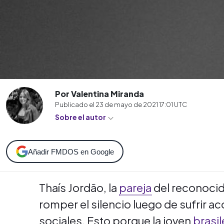
Por Valentina Miranda
Publicado el
23 de mayo de 2021 17:01
UTC
Sobre el autor
Añadir FMDOS en Google
Thaís Jordão, la
pareja
del reconocid
romper el silencio luego de sufrir a
sociales.
Esto porque la joven
brasi