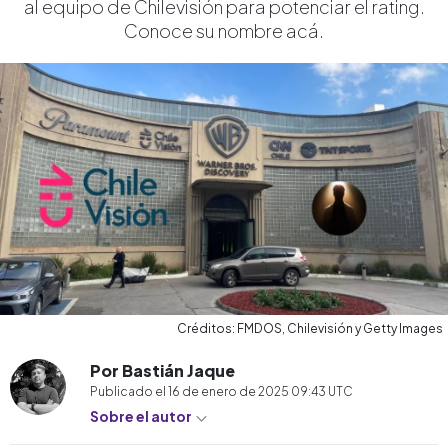
al equipo de Chilevisión para potenciar el rating.
Conoce su nombre acá.
Créditos: FMDOS, Chilevisión y Getty Images
Por Bastián Jaque
Publicado el
16 de enero de 2025 09:43
UTC
Sobre el autor