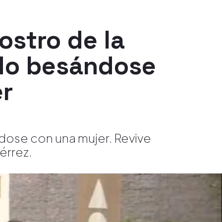
stro de la
ado besándose
er
dose con una mujer. Revive
érrez.