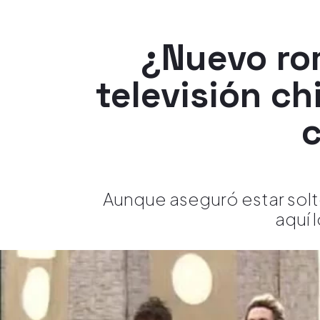
¿Nuevo ro
televisión c
c
Aunque aseguró estar solt
aquí 