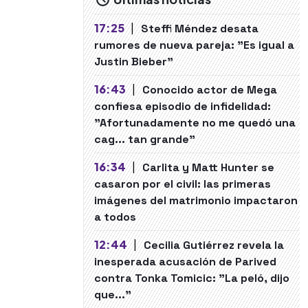
17:25
|
Steffi Méndez desata
rumores de nueva pareja: "Es igual a
Justin Bieber"
16:43
|
Conocido actor de Mega
confiesa episodio de infidelidad:
"Afortunadamente no me quedó una
cag... tan grande"
16:34
|
Carlita y Matt Hunter se
casaron por el civil: las primeras
imágenes del matrimonio impactaron
a todos
12:44
|
Cecilia Gutiérrez revela la
inesperada acusación de Parived
contra Tonka Tomicic: "La peló, dijo
que..."