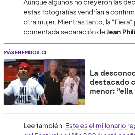
Aunque algunos no creyeron las decla
estas fotografías vendrían a confirm
otra mujer. Mientras tanto, la "Fier
comentada separación de
Jean Phi
MÁS EN FMDOS.CL
La desconoc
destacado c
menor: "ell
Lee también:
Este es el millonario 