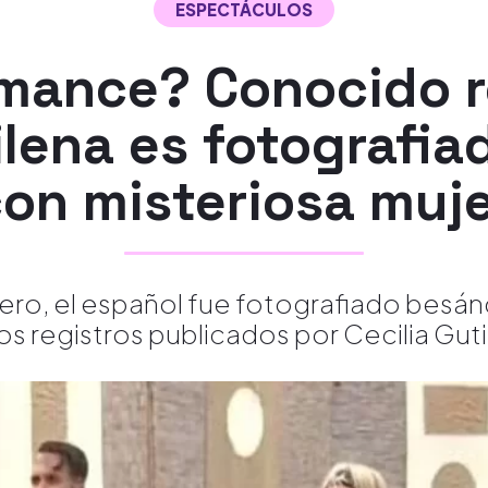
ESPECTÁCULOS
mance? Conocido ro
hilena es fotografi
on misteriosa muj
ero, el español fue fotografiado besán
los registros publicados por Cecilia Guti