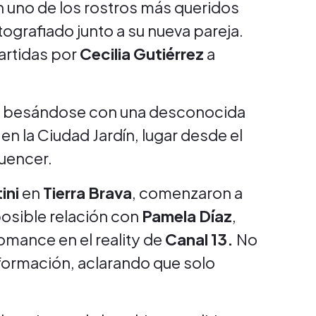
en uno de los rostros más queridos
otografiado junto a su nueva pareja.
artidas por
Cecilia Gutiérrez
a
ñol besándose con una desconocida
n la Ciudad Jardín, lugar desde el
luencer.
ini
en
Tierra Brava
, comenzaron a
posible relación con
Pamela Díaz
,
mance en el reality de
Canal 13.
No
formación, aclarando que solo