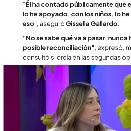
“
Él ha contado públicamente que e
lo he apoyado, con los niños, lo h
eso
", aseguró
Gissella Gallardo
.
"No se sabe qué va a pasar, nunca 
posible reconciliación"
, expresó, 
consultó si creía en las segundas o