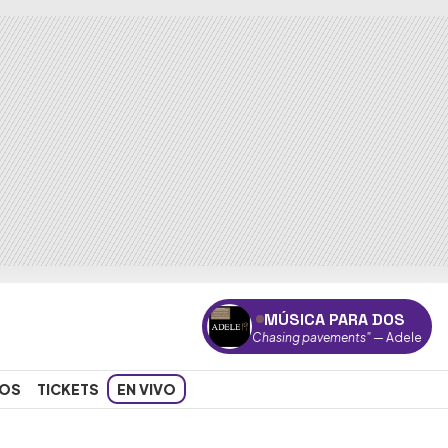
MÚSICA PARA DOS
"Chasing pavements"
— Adele
OS
TICKETS
EN VIVO