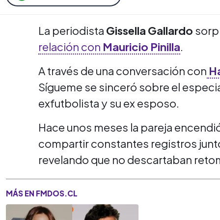
La periodista
Gissella Gallardo
sorpr
relación con
Mauricio Pinilla
.
A través de una conversación con
Ha
Sígueme se sinceró sobre el especia
exfutbolista y su ex esposo.
Hace unos meses la pareja encendió
compartir constantes registros juntos
revelando que no descartaban reto
MÁS EN FMDOS.CL