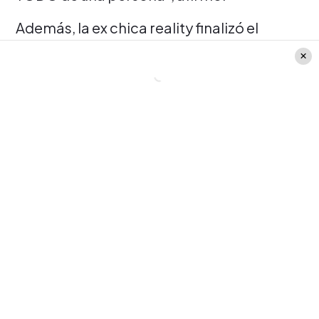
Además, la ex chica reality finalizó el
párrafo haciendo un llamado a "
dejar la
doble moral
". E impulsando a aquellas
personas que se sientan cómodas
mostrando su sensualidad, que así lo
hagan.