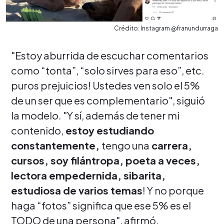
Crédito: Instagram @franundurraga
"Estoy aburrida de escuchar comentarios
como “tonta”, “solo sirves para eso”, etc.
puros prejuicios! Ustedes ven solo el 5%
de un ser que es complementario", siguió
la modelo. "Y sí, además de tener mi
contenido,
estoy estudiando
constantemente,
tengo una
carrera,
cursos, soy filántropa, poeta a veces,
lectora empedernida, sibarita,
estudiosa de varios temas
! Y no porque
haga “fotos” significa que ese 5% es el
TODO de una persona", afirmó.