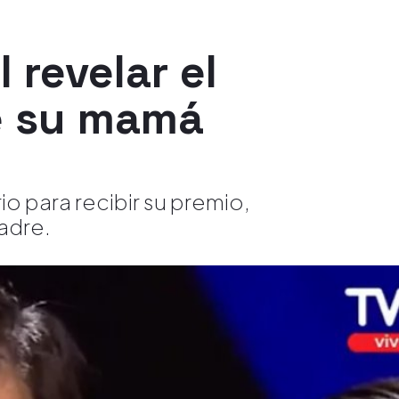
 revelar el
e su mamá
o para recibir su premio,
adre.