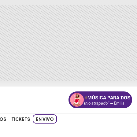
MÚSICA PARA DOS
"Genio atrapado"
— Emilia
OS
TICKETS
EN VIVO