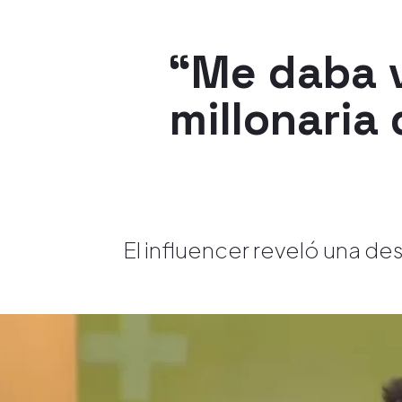
“Me daba v
millonaria
El influencer reveló una 