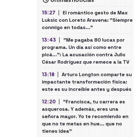
15:27
|
El romántico gesto de Max
Luksic con Loreto Aravena: "Siempre
conmigo en todas..."
13:43
|
"Me pagaba 80 lucas por
programa. Un día así como entre
picá...": La acusación contra Julio
César Rodríguez que remece a la TV
13:18
|
Arturo Longton comparte su
impactante transformación física:
este es su increíble antes y después
12:20
|
"Francisca, tu carrera es
asquerosa. Y además, eres una
señora mayor. Yo te recomiendo en
que no te metas en hue... que no
tienes idea"