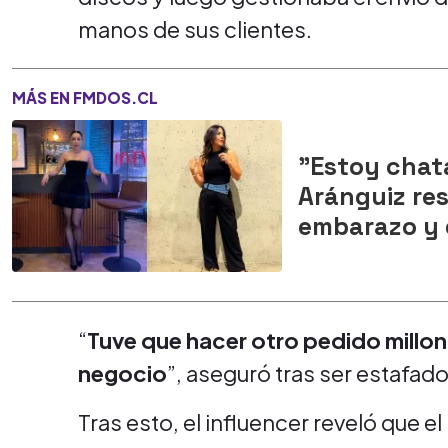
manos de sus clientes.
MÁS EN FMDOS.CL
"Estoy chat
Aránguiz re
embarazo y 
“
Tuve que hacer otro pedido millon
negocio
”, aseguró tras ser estafad
Tras esto, el influencer reveló que e