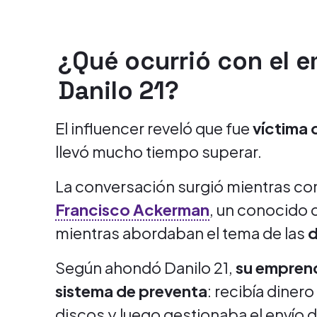
¿Qué ocurrió con el 
Danilo 21?
El influencer reveló que fue
víctima 
llevó mucho tiempo superar.
La conversación surgió mientras co
Francisco Ackerman
, un conocido 
mientras abordaban el tema de las
d
Según ahondó Danilo 21,
su emprend
sistema de preventa
: recibía dinero
discos y luego gestionaba el envío d