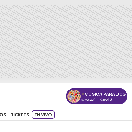
MÚSICA PARA DOS
"Provenza"
— Karol G
OS
TICKETS
EN VIVO