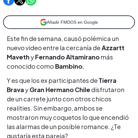
Añadir FMDOS en Google
Este fin de semana, causó polémica un
nuevo video entre la cercanía de
Azzartt
Maveth
y
Fernando Altamirano
más
conocido como
Bambino.
Y es que los ex participantes de
Tierra
Brava
y
Gran Hermano Chile
disfrutaron
de un carrete junto con otros chicos
realities. Sin embargo, ambos se
mostraron muy coquetos lo que encendió
las alarmas de un posible romance. ¿Te
gustaría esta pareja?