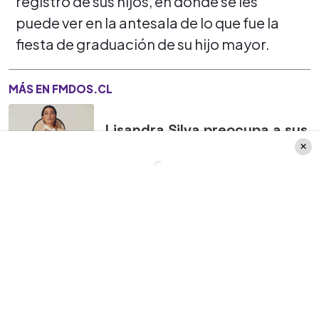
registro de sus hijos, en donde se les
puede ver en la antesala de lo que fue la
fiesta de graduación de su hijo mayor.
MÁS EN FMDOS.CL
Lisandra Silva preocupa a sus
fans al mostrarse desde la
clínica con su hija Leiah
“
Listo para la fiesta de graduación.
Matías tremendo ‘langa’ y la guguita
“,
escribió Pato Torres sobre su hijo mayor.