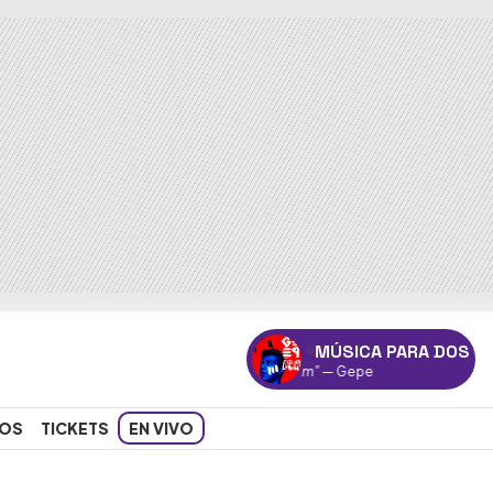
MÚSICA PARA DOS
"Tkm"
— Gepe
OS
TICKETS
EN VIVO