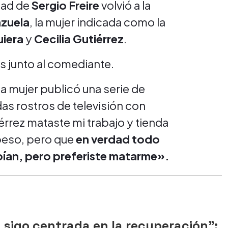
dad de
Sergio Freire
volvió a la
nzuela
, la mujer indicada como la
uiera
y
Cecilia Gutiérrez
.
s junto al comediante.
la mujer publicó una serie de
as rostros de televisión con
rrez mataste mi trabajo y tienda
 beso, pero que
en verdad todo
abían, pero preferiste matarme».
o, sigo centrada en la recuperación”: