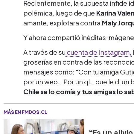
Recientemente, la supuesta infideli
polémica, luego de que
Karina Vale
amante, explotara contra
Maly Jorq
Y ahora compartió inéditas imágene
A través de su
cuenta de Instagram,
groserías en contra de las reconocid
mensajes como: "Con tu amiga Gutié
por un weo… Por un ql… que le di un
Chile se lo comía y tus amigas lo s
MÁS EN FMDOS.CL
“Es un alivi