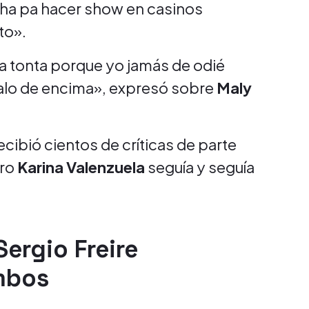
 ha pa hacer show en casinos
to».
ra tonta porque yo jamás de odié
malo de encima», expresó sobre
Maly
ecibió cientos de críticas de parte
ero
Karina Valenzuela
seguía y seguía
ergio Freire
mbos