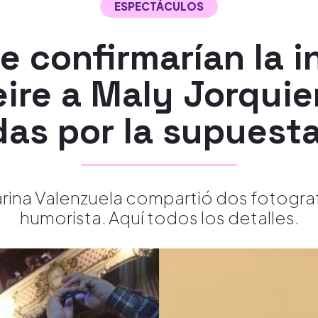
ESPECTÁCULOS
e confirmarían la i
eire a Maly Jorquie
das por la supuest
arina Valenzuela compartió dos fotografí
humorista. Aquí todos los detalles.