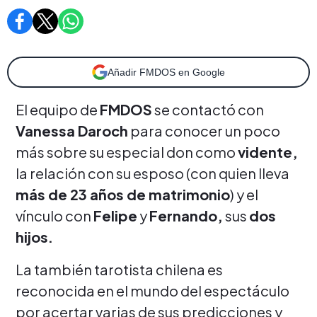
Añadir FMDOS en Google
El equipo de
FMDOS
se contactó con
Vanessa Daroch
para conocer un poco
más sobre su especial don como
vidente,
la relación con su esposo (con quien lleva
más de 23 años de matrimonio
) y el
vínculo con
Felipe
y
Fernando,
sus
dos
hijos.
La también tarotista chilena es
reconocida en el mundo del espectáculo
por acertar varias de sus predicciones y