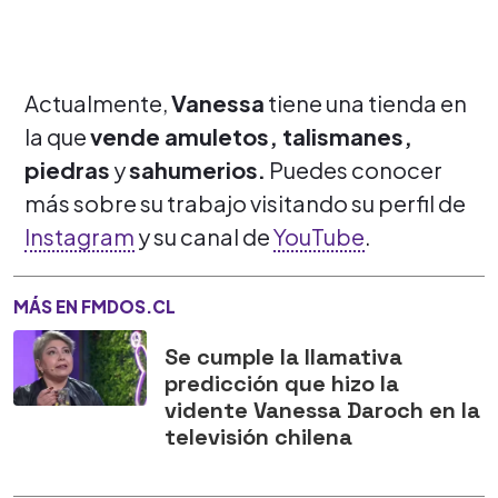
Actualmente,
Vanessa
tiene una tienda en
la que
vende amuletos, talismanes,
piedras
y
sahumerios.
Puedes conocer
más sobre su trabajo visitando su perfil de
Instagram
y su canal de
YouTube
.
MÁS EN FMDOS.CL
Se cumple la llamativa
predicción que hizo la
vidente Vanessa Daroch en la
televisión chilena