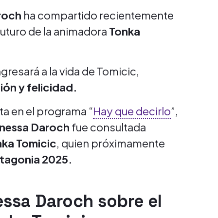
roch
ha compartido recientemente
futuro de la animadora
Tonka
resará a la vida de Tomicic,
ón y felicidad.
sta en el programa “
Hay que decirlo
”,
nessa Daroch
fue consultada
ka Tomicic
, quien próximamente
tagonia 2025.
essa Daroch sobre el