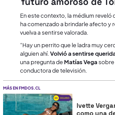
futuro amoroso de To
En este contexto, la médium reveló 
ha comenzado a brindarle afecto y r
vuelva a sentirse valorada.
“Hay un perrito que le ladra muy cerc
alguien ahí.
Volvió a sentirse querid
una pregunta de
Matías Vega
sobre 
conductora de televisión.
MÁS EN FMDOS.CL
Ivette Verg
como una de 