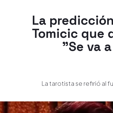
La predicció
Tomicic que d
"Se va a
La tarotista se refirió al