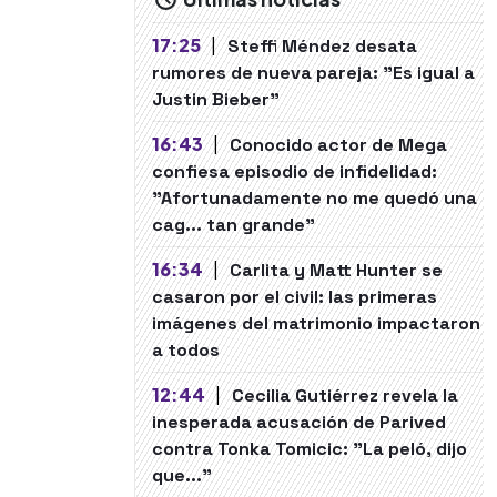
17:25
|
Steffi Méndez desata
rumores de nueva pareja: "Es igual a
Justin Bieber"
16:43
|
Conocido actor de Mega
confiesa episodio de infidelidad:
"Afortunadamente no me quedó una
cag... tan grande"
16:34
|
Carlita y Matt Hunter se
casaron por el civil: las primeras
imágenes del matrimonio impactaron
a todos
12:44
|
Cecilia Gutiérrez revela la
inesperada acusación de Parived
contra Tonka Tomicic: "La peló, dijo
que..."