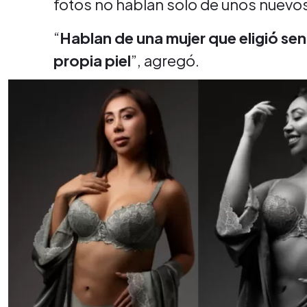
fotos no hablan solo de unos nuevos
“
Hablan de una mujer que eligió sen
propia piel
”, agregó.