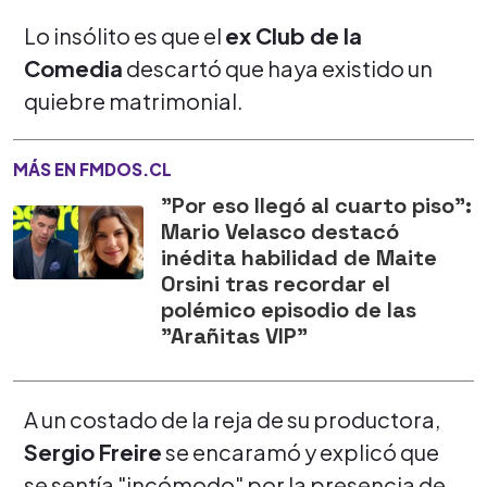
Lo insólito es que el
ex Club de la
Comedia
descartó que haya existido un
quiebre matrimonial.
MÁS EN FMDOS.CL
"Por eso llegó al cuarto piso":
Mario Velasco destacó
inédita habilidad de Maite
Orsini tras recordar el
polémico episodio de las
"Arañitas VIP"
A un costado de la reja de su productora,
Sergio Freire
se encaramó y explicó que
se sentía "incómodo" por la presencia de