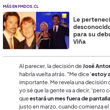
MÁS EN FMDOS.CL
Le pertenecí
desconocido
para su deb
Viña
Al parecer, la decisión de
José Anto
habría vuelta atrás. "Me dice '
estoy 
importante. Me revela una decisión q
yo sé que la gente va a decir, 'pero
que
estará un mes fuera de pantal
justo en marzo, cuando comienza e