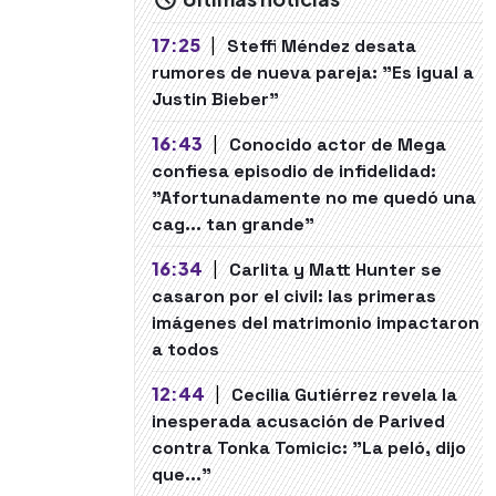
17:25
|
Steffi Méndez desata
rumores de nueva pareja: "Es igual a
Justin Bieber"
16:43
|
Conocido actor de Mega
confiesa episodio de infidelidad:
"Afortunadamente no me quedó una
cag... tan grande"
16:34
|
Carlita y Matt Hunter se
casaron por el civil: las primeras
imágenes del matrimonio impactaron
a todos
12:44
|
Cecilia Gutiérrez revela la
inesperada acusación de Parived
contra Tonka Tomicic: "La peló, dijo
que..."