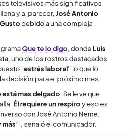
s televisivos más significativos
ilena y al parecer,
José Antonio
Gusto
debido a una compleja
rograma
Que te lo digo
, donde
Luis
sta, uno de los rostros destacados
puesto "
estrés laboral"
lo que lo
da decisión para el próximo mes.
o está mas delgado
. Se le ve que
alla.
Él requiere un respiro
y eso es
converso con José Antonio Neme.
y más’
”, señaló el comunicador.