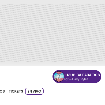
MÚSICA PARA DOS
"Falling"
— Harry Styles
OS
TICKETS
EN VIVO