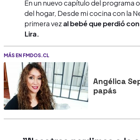
En un nuevo capítulo del programa 
del hogar, Desde mi cocina con la Nen
primera vez
al bebé que perdió con
Lira.
MÁS EN FMDOS.CL
Angélica Sep
papás