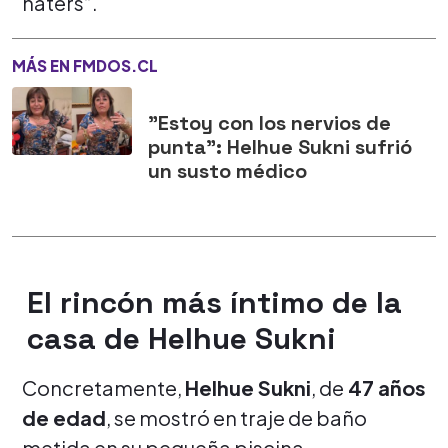
haters”.
MÁS EN FMDOS.CL
"Estoy con los nervios de
punta": Helhue Sukni sufrió
un susto médico
El rincón más íntimo de la
casa de Helhue Sukni
Concretamente,
Helhue Sukni
, de
47 años
de edad
, se mostró en traje de baño
metida en su pequeña piscina.