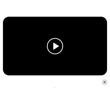
Luego agregó: “
Les cuento,
fui muy
criticada
por tener una piscina de mentira,
así le llamé sin querer ofender a nadie
”.