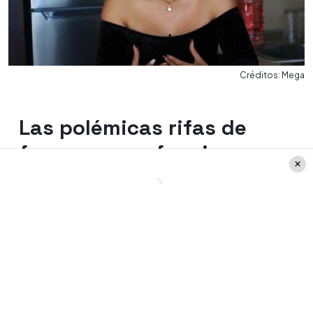
Créditos: Mega
Las polémicas rifas de
famosos que funcionan
sin ley
"
Bien por Julio Milostich
", comentó el
periodista de
Mega
luego de recordar que
su rifa funcionó sin estafas ni mentiras. Sin
embargo, se plantearon de todos modos
la pregunta de si esto seguiría siendo así en