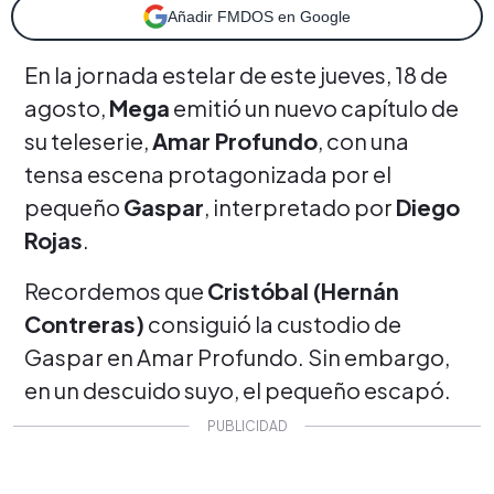
Añadir FMDOS en Google
En la jornada estelar de este jueves, 18 de
agosto,
Mega
emitió un nuevo capítulo de
su teleserie,
Amar Profundo
, con una
tensa escena protagonizada por el
pequeño
Gaspar
, interpretado por
Diego
Rojas
.
Recordemos que
Cristóbal (Hernán
Contreras)
consiguió la custodio de
Gaspar en Amar Profundo. Sin embargo,
en un descuido suyo, el pequeño escapó.