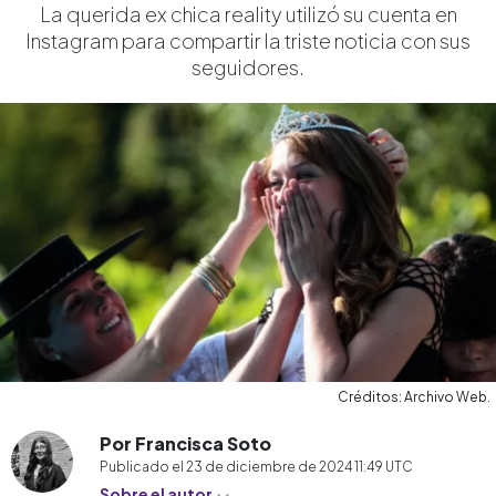
La querida ex chica reality utilizó su cuenta en
Instagram para compartir la triste noticia con sus
seguidores.
Créditos: Archivo Web.
Por Francisca Soto
Publicado el
23 de diciembre de 2024 11:49
UTC
Sobre el autor