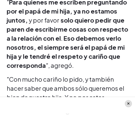
"
Para quienes me escriben preguntando
por el papá de mi hija, ya no estamos
juntos,
y por favor
solo quiero pedir que
paren de escribirme cosas con respecto
a la relación con el
.
Eso debemos verlo
nosotros, el siempre será el papá de mi
hija y le tendré el respeto y cariño que
corresponda
", agregó.
"Con mucho cariño lo pido, y también
hacer saber que ambos sólo queremos el
bien de nuestra hija. Y no por estar
separados no lograremos. Somos adultos
y cada quien puede hacer lo que quiera, sin
pasar a llevar al otro (en la vida en general).
Espero no tener que referirme más a este