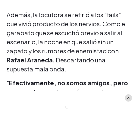
Además, la locutora se refirió a los "fails"
que vivió producto de los nervios. Como el
garabato que se escuchó previo a salir al
escenario, la noche en que salió sin un
zapato y los rumores de enemistad con
Rafael Araneda.
Descartando una
supuesta mala onda.
"
Efectivamente, no somos amigos, pero
nunca peleamos
", aclaró respecto a su
compañero. Señalando además las
razones que la llevaron a renunciar al
Festival de Viña
para su edición de 2014.