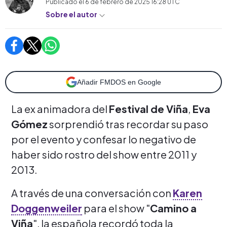
Publicado el
6 de febrero de 2025 16:28
UTC
Sobre el autor
Añadir FMDOS en Google
La ex animadora del
Festival de Viña
,
Eva
Gómez
sorprendió tras recordar su paso
por el evento y confesar lo negativo de
haber sido rostro del show entre 2011 y
2013.
A través de una conversación con
Karen
Doggenweiler
para el show "
Camino a
Viña
", la española recordó toda la