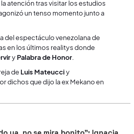
la atención tras visitar los estudios
agonizó un tenso momento junto a
ra del espectáculo venezolana de
s en los últimos realitys donde
rvir
y
Palabra de Honor
.
reja de
Luis Mateucci
y
or dichos que dijo la ex Mekano en
o ya, no se mira bonito": Ignacia