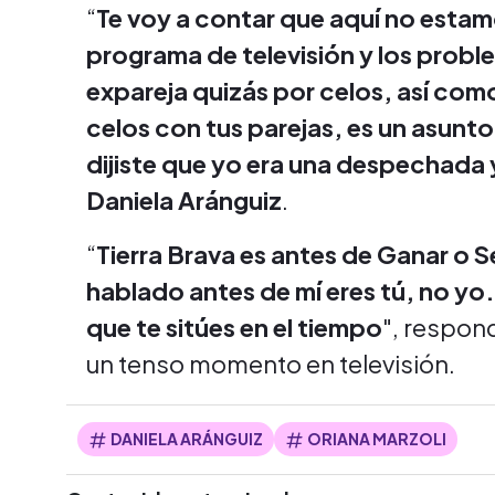
“
Te voy a contar que aquí no estamo
programa de televisión y los probl
expareja quizás por celos, así com
celos con tus parejas, es un asunto
dijiste que yo era una despechada 
Daniela Aránguiz
.
“
Tierra Brava es antes de Ganar o Se
hablado antes de mí eres tú, no yo
que te sitúes en el tiempo
", respon
un tenso momento en televisión.
DANIELA ARÁNGUIZ
ORIANA MARZOLI