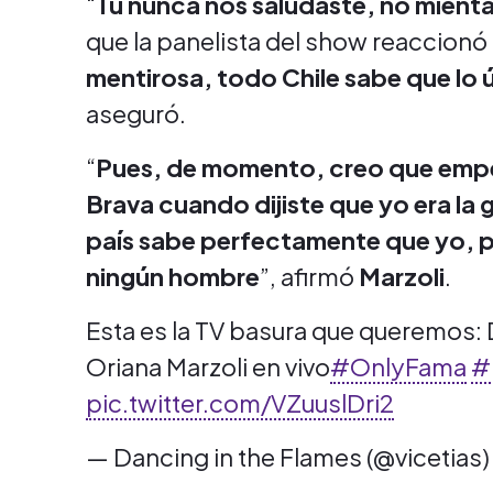
“
Tú nunca nos saludaste, no mient
que la panelista del show reaccionó
mentirosa, todo Chile sabe que lo 
aseguró.
“
Pues, de momento, creo que empe
Brava cuando dijiste que yo era la 
país sabe perfectamente que yo,
ningún hombre
”, afirmó
Marzoli
.
Esta es la TV basura que queremos:
Oriana Marzoli en vivo
#OnlyFama
#
pic.twitter.com/VZuuslDri2
— Dancing in the Flames (@vicetias