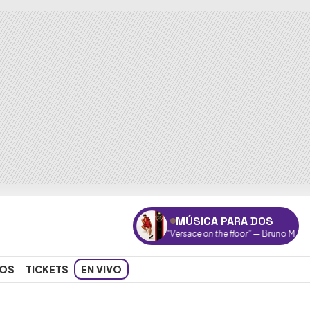
MÚSICA PARA DOS
"Versace on the floor"
— Bruno Mars
OS
TICKETS
EN VIVO