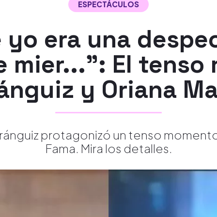
ESPECTÁCULOS
e yo era una desp
 mier...": El tenso
ánguiz y Oriana Ma
a Aránguiz protagonizó un tenso momento
Fama. Mira los detalles.