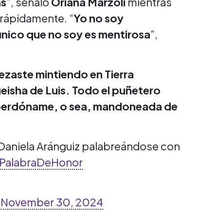
as
”, señaló
Oriana Marzoli
mientras
 rápidamente. “
Yo no soy
único que no soy es mentirosa
”,
zaste mintiendo en Tierra
geisha de Luis. Todo el puñetero
 perdóname, o sea, mandoneada de
 Daniela Aránguiz palabreándose con
PalabraDeHonor
)
November 30, 2024