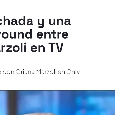
echada y una
 round entre
rzoli en TV
 con Oriana Marzoli en Only