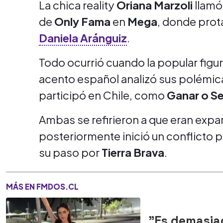
La chica reality
Oriana Marzoli
llamó 
de
Only Fama
en
Mega
, donde prot
Daniela Aránguiz
.
Todo ocurrió cuando la popular figu
acento español analizó sus polémica
participó en Chile, como
Ganar o Se
Ambas se refirieron a que eran expa
posteriormente inició un conflicto p
su paso por
Tierra Brava
.
MÁS EN FMDOS.CL
"Es demasiad