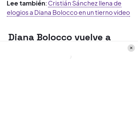
Lee también
:
Cristián Sánchez llena de
elogios a Diana Bolocco en un tierno video
Diana Bolocco vuelve a
Mucho Gusto y explicó las
razones
En una reciente entrevista con
LUN,
Diana
Bolocco
confirmó que efectivamente
vuelve al matinal de Mega, pero por un
tiempo acotado.
De hecho, será el próximo lunes 12 de
septiembre, donde se va a integrar, ya que
va a reemplazar a
José Antonio Neme
,