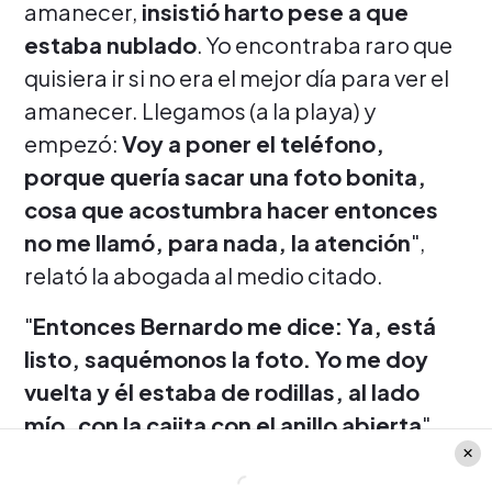
amanecer,
insistió harto pese a que
estaba nublado
. Yo encontraba raro que
quisiera ir si no era el mejor día para ver el
amanecer. Llegamos (a la playa) y
empezó:
Voy a poner el teléfono,
porque quería sacar una foto bonita,
cosa que acostumbra hacer entonces
no me llamó, para nada, la atención
",
relató la abogada al medio citado.
"
Entonces Bernardo me dice: Ya, está
listo, saquémonos la foto. Yo me doy
vuelta y él estaba de rodillas, al lado
mío, con la cajita con el anillo abierta
",
detalló la jueza.