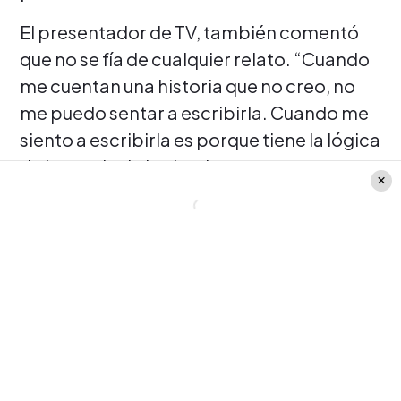
El presentador de TV, también comentó
que no se fía de cualquier relato. “Cuando
me cuentan una historia que no creo, no
me puedo sentar a escribirla. Cuando me
siento a escribirla es porque tiene la lógica
de la magia de los hechos
incomprobables. Es absurdo lo que digo,
que es casi científico, pero tiene lógica”.
Sobre las distintas historias que le
cuentan,
Carlos Pinto
afirmó que algunos
sucesos le parecen absurdos y no atraen
su atención. “Cuando me doy cuenta de
esa ilógica, la historia no me cautiva”.