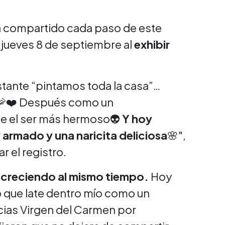
 compartido cada paso de este
 jueves 8 de septiembre al
exhibir
tante “pintamos toda la casa”…
 🦐❤️ Después como un
ce el ser más hermoso👽
Y hoy
 armado y una naricita deliciosa
🌸",
r el registro.
 creciendo al mismo tiempo.
Hoy
o que late dentro mío como un
cias Virgen del Carmen por