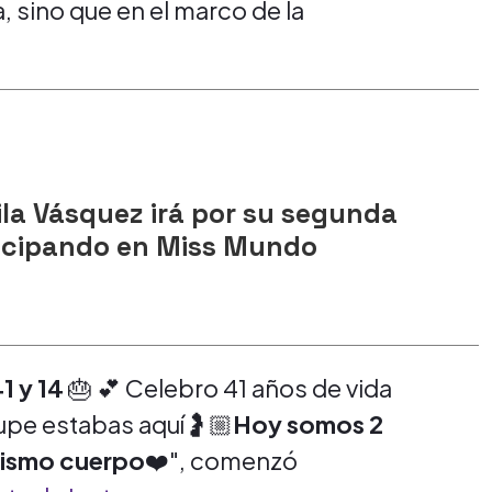
a, sino que en el marco de la
la Vásquez irá por su segunda
icipando en Miss Mundo
1 y 14
🎂 💕 Celebro 41 años de vida
upe estabas aquí🤰🏼
Hoy somos 2
mismo cuerpo
❤️", comenzó