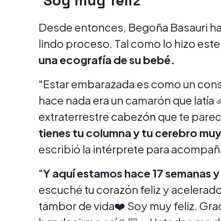
"Soy muy feliz"
Desde entonces, Begoña Basauri ha
lindo proceso. Tal como lo hizo este
una ecografía de su bebé.
"Estar embarazada es como un cons
hace nada era un camarón que latía
extraterrestre cabezón que te pare
tienes tu columna y tu cerebro muy
escribió la intérprete para acompaña
"
Y aquí estamos hace 17 semanas y
escuché tu corazón feliz y acelerad
tambor de vida❤️ Soy muy feliz. Gra