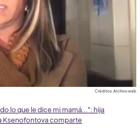
Créditos: Archivo web
 lo que le dice mi mamá...": hija
ila Ksenofontova comparte