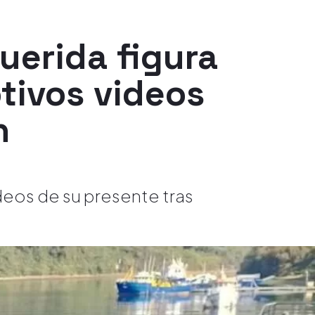
querida figura
tivos videos
n
ideos de su presente tras