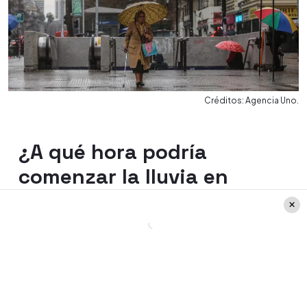
Créditos: Agencia Uno.
¿A qué hora podría
comenzar la lluvia en
Santiago?
Respecto al retorno de la lluvia en la
capital, Michelle aseguró que "
el fin de
semana va a estar parcialmente nublado
y la máxima solo va a ser de 21°
. O sea,